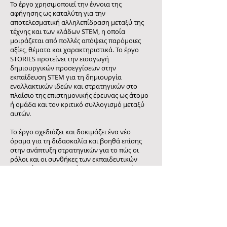
Το έργο χρησιμοποιεί την έννοια της
αφήγησης ως καταλύτη για την
αποτελεσματική αλληλεπίδραση μεταξύ της
τέχνης και των κλάδων STEM, η οποία
μοιράζεται από πολλές απόψεις παρόμοιες
αξίες, θέματα και χαρακτηριστικά. Το έργο
STORIES προτείνει την εισαγωγή
δημιουργικών προσεγγίσεων στην
εκπαίδευση STEM για τη δημιουργία
εναλλακτικών ιδεών και στρατηγικών στο
πλαίσιο της επιστημονικής έρευνας ως άτομο
ή ομάδα και τον κριτικό συλλογισμό μεταξύ
αυτών.
Το έργο σχεδιάζει και δοκιμάζει ένα νέο
όραμα για τη διδασκαλία και βοηθά επίσης
στην ανάπτυξη στρατηγικών για το πώς οι
ρόλοι και οι συνθήκες των εκπαιδευτικών
μπορούν να υποστηρίξουν και να επιτρέψουν
τη βαθύτερη μάθηση για τους μαθητές. Για να
γίνει αυτό, το έργο περιλαμβάνει και
χρησιμοποιεί καινοτόμες και ουσιαστικές
ψηφιακές τεχνολογίες, όπως προηγμένες
διεπαφές, αναλυτικά στοιχεία εκμάθησης,
πίνακες εργαλείων οπτικοποίησης και